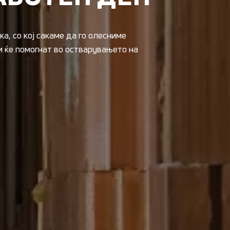
а, со кој сакаме да го олесниме
и ќе помогнат во остварувањето на