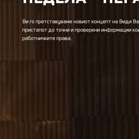
Ви го претставуваме новиот концепт на Види Вак
пристапот до точни и проверени информации ко
работничките права.