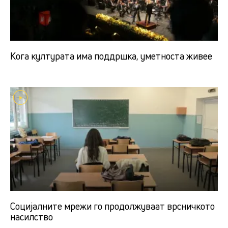
Кога културата има поддршка, уметноста живее
Социјалните мрежи го продолжуваат врсничкото
насилство