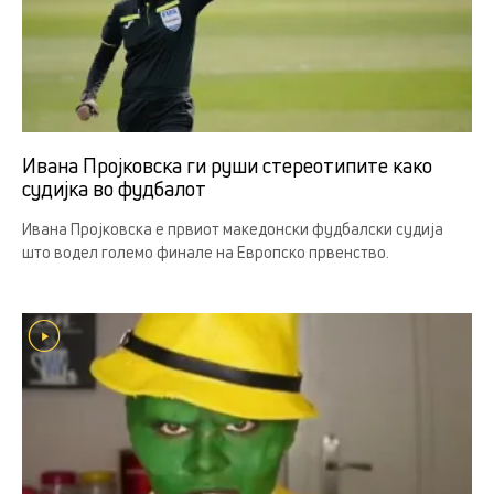
Ивана Пројковска ги руши стереотипите како
судијка во фудбалот
Ивана Пројковска е првиот македонски фудбалски судија
што водел големо финале на Европско првенство.