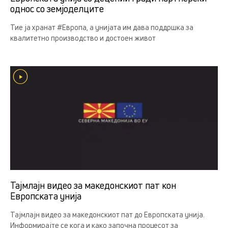
однос со земјоделцитe
Тие ја хранат #Европа, а унијата им дава поддршка за
квалитетно производство и достоен живот
Тајмлајн видео за македонскиот пат кон
Европската унија
Тајмлајн видео за македонскиот пат до Европската унија.
Информирајте се кога и како започна процесот за