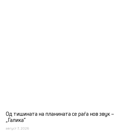
Од тишината на планината се раѓа нов звук –
„Галика“
август 7, 2026