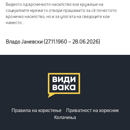
Видеото од врсничкото насилство кое кружеше на
социјалните мрежи го отвори прашањето за сè почестото
врсничко насилство, но и за улогата на сведоците кои
наместо ...
Владо Јаневски (27.11.1960 – 28.06.2026)
Правила на користење
Приватност на корисник
Колачиња