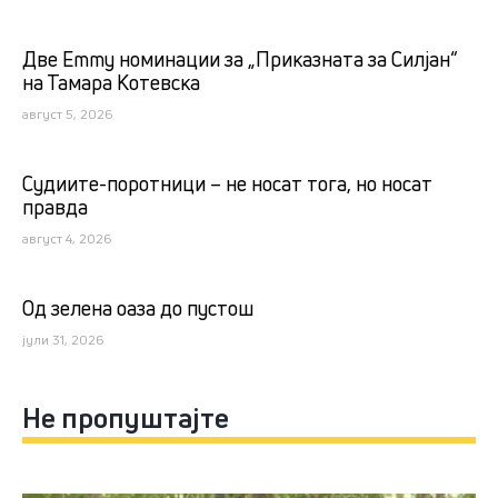
Две Emmy номинации за „Приказната за Силјан“
на Тамара Котевска
август 5, 2026
Судиите-поротници – не носат тога, но носат
правда
август 4, 2026
Од зелена оаза до пустош
јули 31, 2026
Не пропуштајте