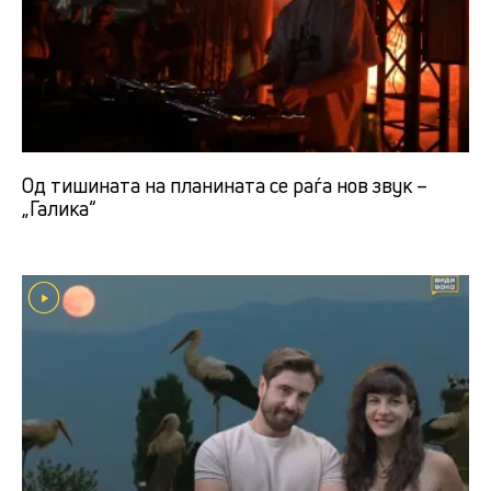
Од тишината на планината се раѓа нов звук –
„Галика“