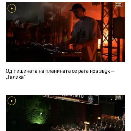
Од тишината на планината се раѓа нов звук –
„Галика“