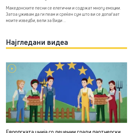
Македонските песни се елегични и содржат многу емоции.
Затоа уживам да ги пеам и среќен сум што ви се допаѓаат
моите изведби, вели за Види ...
Најгледани видеа
Европската унија со децении гради партнерски