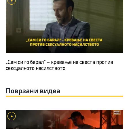
„Сам си го барал“ – кревање на свеста против
сексуалното насилството
Поврзани видеа