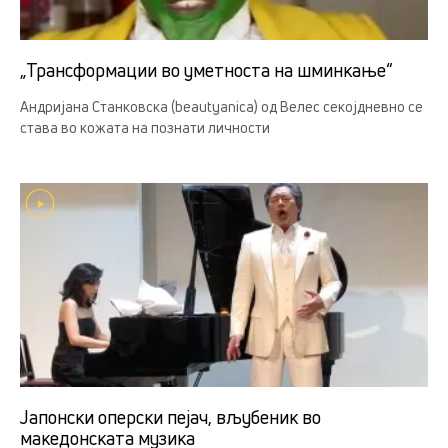
„Трансформации во уметноста на шминкање“
Андријана Станковска (beautyanica) од Велес секојдневно се
става во кожата на познати личности
Јапонски оперски пејач, вљубеник во
македонската музика