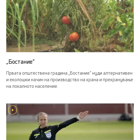
„Бостание“
Првата општествена градина „Бостание“ нуди алтернативен
и еколошки начин на производство на храна и прехранување
на локалното население.