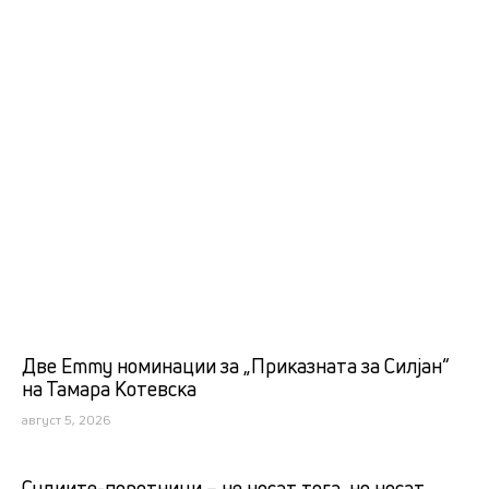
Две Emmy номинации за „Приказната за Силјан“
на Тамара Котевска
август 5, 2026
Судиите-поротници – не носат тога, но носат