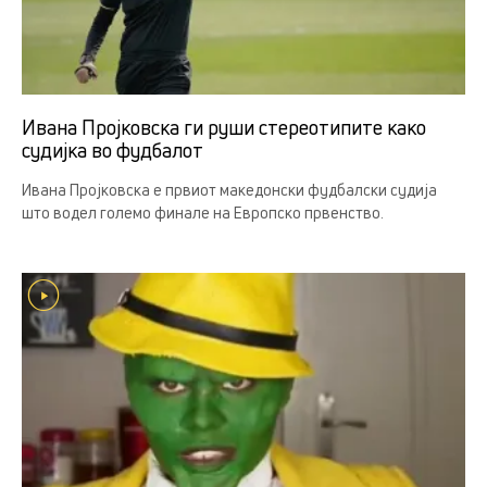
Ивана Пројковска ги руши стереотипите како
судијка во фудбалот
Ивана Пројковска е првиот македонски фудбалски судија
што водел големо финале на Европско првенство.