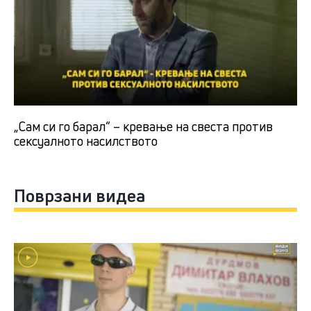
„Сам си го барал“ – кревање на свеста против
сексуалното насилството
Поврзани видеа