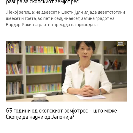
разбра за скопскиот земјотрес
„Некој запиша: на дваесет и шести јули илјада деветстотини
шеесет и трета, во пет и седумнаесет, загина градот на
Вардар. Каква страотна пресуда на природата,
63 години од скопскиот земјотрес – што може
Скопје да научи од Јапонија?