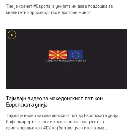
Тие ја хранат #Европа, а унијата им дава поддршка за
квалитетно производство и достоен живот
Тајмлајн видео за македонскиот пат кон
Европската унија
Тајмлајн видео за македонскиот пат до Европската унија.
Информирајте се кога и како започна процесот за
пристапување кон #ЕУ, кој бил вклучен и кога има ...