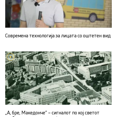
Современа технологија за лицата со оштетен вид
„А, бре, Македонче“ – сигналот по кој светот