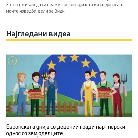
Затоа уживам да ги пеам и среќен сум што ви се допаѓаат
моите изведби, вели за Види ...
Најгледани видеа
Европската унија со децении гради партнерски
однос со земјоделцитe