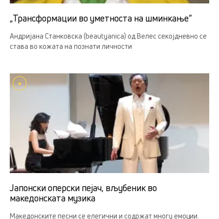
„Трансформации во уметноста на шминкање“
Андријана Станковска (beautyanica) од Велес секојдневно се
става во кожата на познати личности
Јапонски оперски пејач, вљубеник во
македонската музика
Македонските песни се елегични и содржат многу емоции.