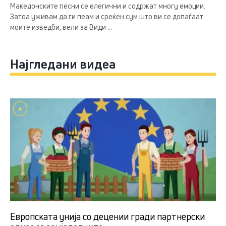
Македонските песни се елегични и содржат многу емоции.
Затоа уживам да ги пеам и среќен сум што ви се допаѓаат
моите изведби, вели за Види ...
Најгледани видеа
Европската унија со децении гради партнерски