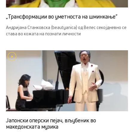
„Трансформации во уметноста на шминкање“
Андријана Станковска (beautyanica) од Велес секојдневно се
става во кожата на познати личности
Јапонски оперски пејач, вљубеник во
македонската музика