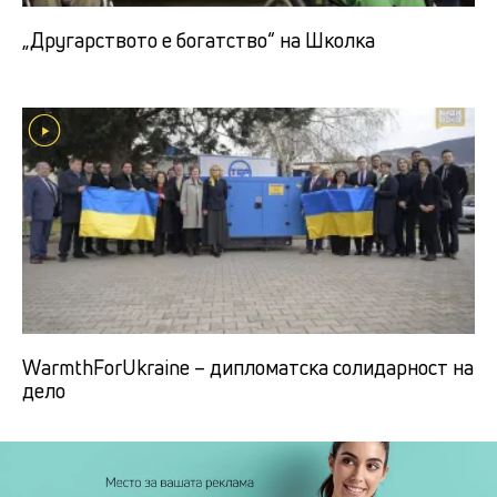
„Другарството е богатство“ на Школка
WarmthForUkraine – дипломатска солидарност на
дело