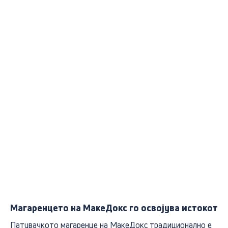
Магаренцето на МакеДокс го освојува истокот
Патувачкото магаренце на МакеДокс традиционално е