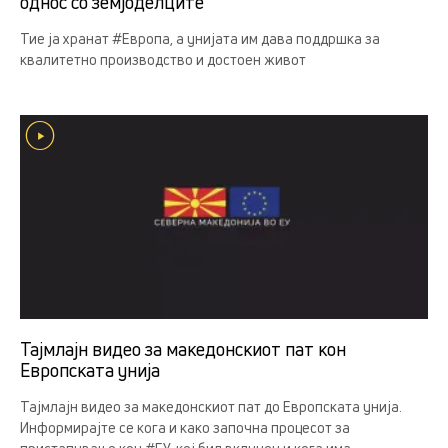
однос со земјоделцитe
Тие ја хранат #Европа, а унијата им дава поддршка за
квалитетно производство и достоен живот
Тајмлајн видео за македонскиот пат кон
Европската унија
Тајмлајн видео за македонскиот пат до Европската унија.
Информирајте се кога и како започна процесот за