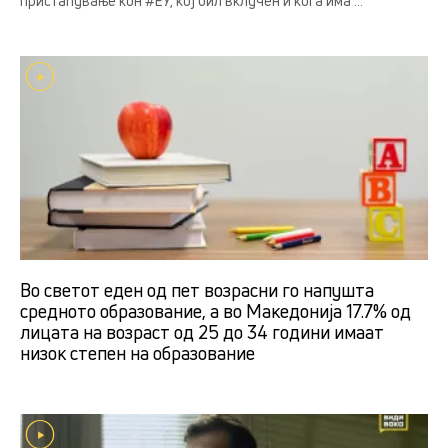
пристапување кон #ЕУ, кој бил вклучен и кога има ...
Во светот еден од пет возрасни го напушта
средното образование, а во Македонија 17.7% од
лицата на возраст од 25 до 34 години имаат
низок степен на образование