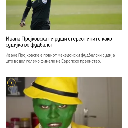
Ивана Пројковска ги руши стереотипите како
судијка во фудбалот
Ивана Пројковска е првиот македонски фудбалски судија
што водел големо финале на Европско првенство.