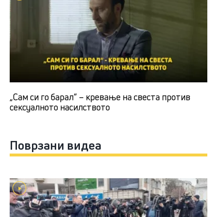
„Сам си го барал“ – кревање на свеста против
сексуалното насилството
Поврзани видеа