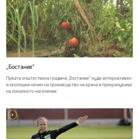
„Бостание“
Првата општествена градина „Бостание“ нуди алтернативен
и еколошки начин на производство на храна и прехранување
на локалното население.