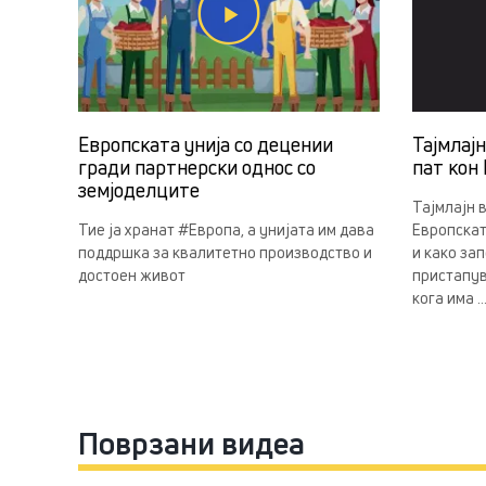
Европската унија со децении
Тајмлај
гради партнерски однос со
пат кон 
земјоделцитe
Тајмлајн 
Тие ја хранат #Европа, а унијата им дава
Европскат
поддршка за квалитетно производство и
и како за
достоен живот
пристапув
кога има ..
Поврзани видеа