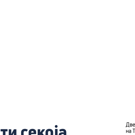
ти секоја
Две
на 