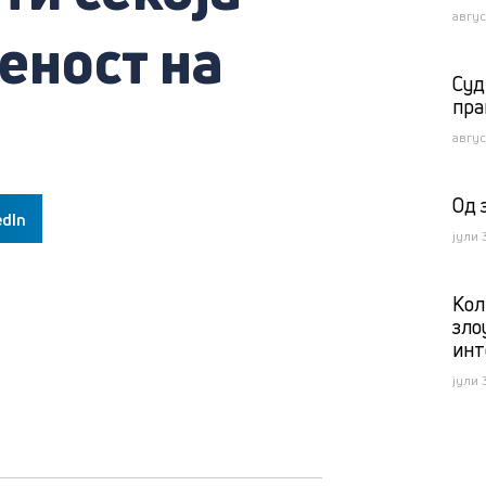
авгус
еност на
Суд
пра
авгус
Од 
edIn
јули 
Kол
зло
инт
јули 