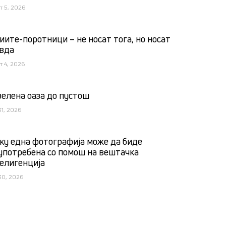
т 5, 2026
иите-поротници – не носат тога, но носат
вда
т 4, 2026
зелена оаза до пустош
31, 2026
ку една фотографија може да биде
употребена со помош на вештачка
елигенција
30, 2026