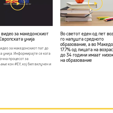
н видео за македонскиот
Во светот еден од пет во
Европската унија
го напушта средното
образование, а во Македо
видео за македонскиот пат до
17.7% од лицата на возра
а унија. Информирајте се кога
до 34 години имаат низо
почна процесот за
на образование
ање кон #ЕУ, кој бил вклучен и
.