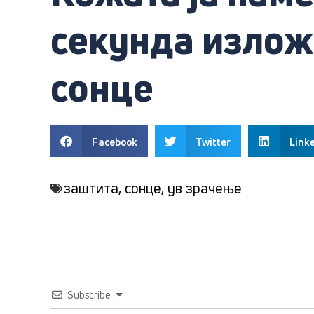
секунда излож
сонце
Facebook
Twitter
Link
заштита
,
сонце
,
ув зрачење
Subscribe