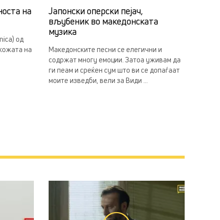
носта на
Јапонски оперски пејач,
вљубеник во македонската
музика
ica) од
 кожата на
Македонските песни се елегични и
содржат многу емоции. Затоа уживам да
ги пеам и среќен сум што ви се допаѓаат
моите изведби, вели за Види ...