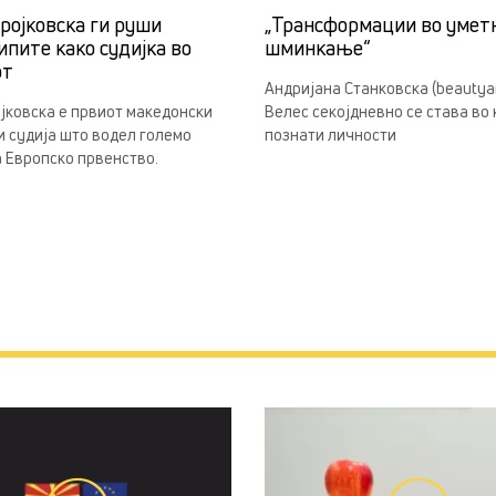
ројковска ги руши
„Трансформации во умет
ипите како судијка во
шминкање“
от
Андријана Станковска (beautyan
јковска е првиот македонски
Велес секојдневно се става во
 судија што водел големо
познати личности
 Европско првенство.