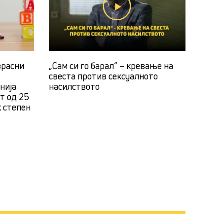
зрасни
„Сам си го барал“ – кревање на
свеста против сексуалното
нија
насилството
ст од 25
к степен