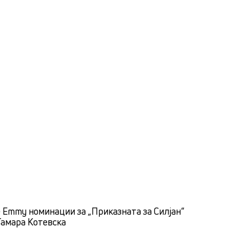
 Emmy номинации за „Приказната за Силјан“
Тамара Котевска