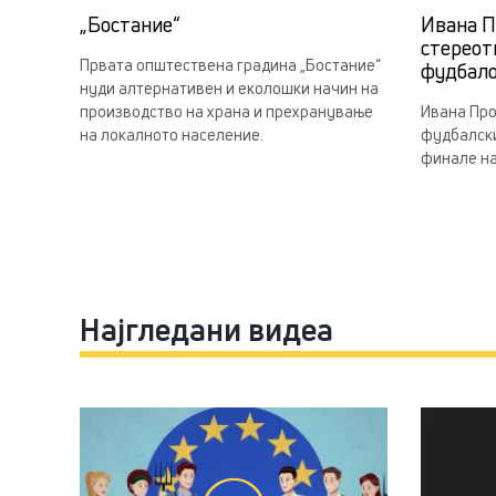
„Бостание“
Ивана П
стереот
Првата општествена градина „Бостание“
фудбал
нуди алтернативен и еколошки начин на
производство на храна и прехранување
Ивана Про
на локалното население.
фудбалски
финале на
Најгледани видеа