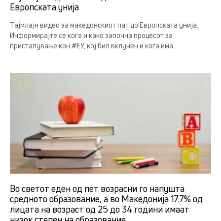
Европската унија
Тајмлајн видео за македонскиот пат до Европската унија.
Информирајте се кога и како започна процесот за
пристапување кон #ЕУ, кој бил вклучен и кога има ...
Во светот еден од пет возрасни го напушта
средното образование, а во Македонија 17.7% од
лицата на возраст од 25 до 34 години имаат
низок степен на образование