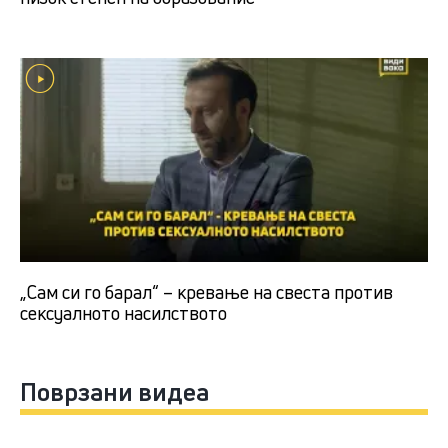
„Сам си го барал“ – кревање на свеста против
сексуалното насилството
Поврзани видеа