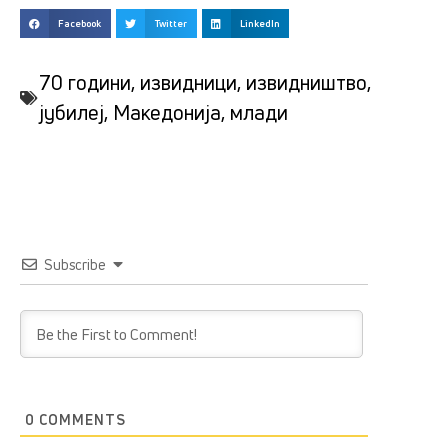
Facebook
Twitter
LinkedIn
70 години
,
извидници
,
извидништво
,
јубилеј
,
Македонија
,
млади
Subscribe
0
COMMENTS