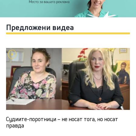
Предложени видеа
Судиите-поротници – не носат тога, но носат
правда