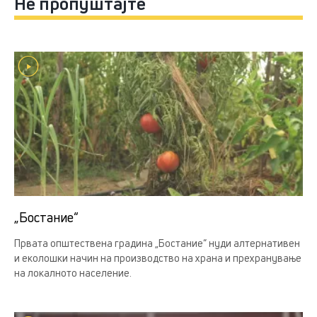
Не пропуштајте
„Бостание“
Првата општествена градина „Бостание“ нуди алтернативен
и еколошки начин на производство на храна и прехранување
на локалното население.