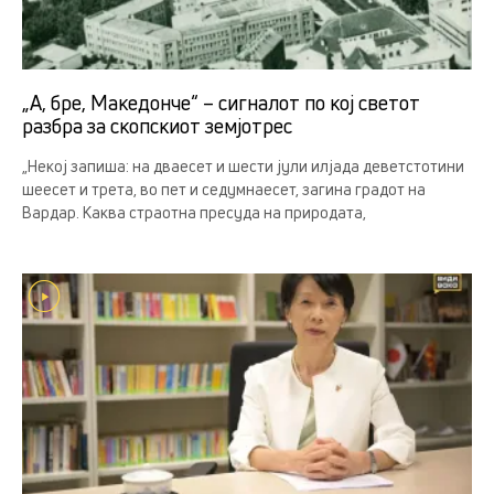
„А, бре, Македонче“ – сигналот по кој светот
разбра за скопскиот земјотрес
„Некој запиша: на дваесет и шести јули илјада деветстотини
шеесет и трета, во пет и седумнаесет, загина градот на
Вардар. Каква страотна пресуда на природата,