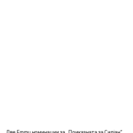
Две Emmy номинации за „Приказната за Силјан“