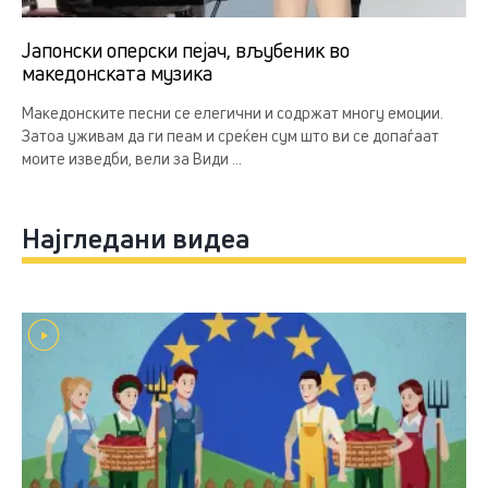
Јапонски оперски пејач, вљубеник во
македонската музика
Македонските песни се елегични и содржат многу емоции.
Затоа уживам да ги пеам и среќен сум што ви се допаѓаат
моите изведби, вели за Види ...
Најгледани видеа