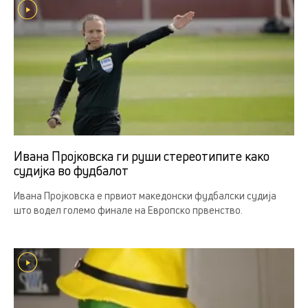
Ивана Пројковска ги руши стереотипите како
судијка во фудбалот
Ивана Пројковска е првиот македонски фудбалски судија
што водел големо финале на Европско првенство.