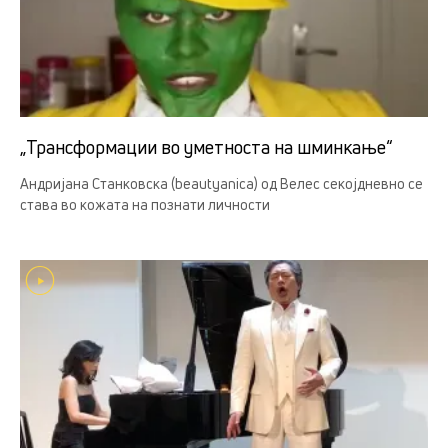
„Трансформации во уметноста на шминкање“
Андријана Станковска (beautyanica) од Велес секојдневно се
става во кожата на познати личности