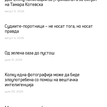
на Тамара Котевска
август 5, 2026
Судиите-поротници – не носат тога, но носат
правда
август 4, 2026
Од зелена оаза до пустош
јули 31, 2026
Kолку една фотографија може да биде
злоупотребена со помош на вештачка
интелигенција
јули 30, 2026