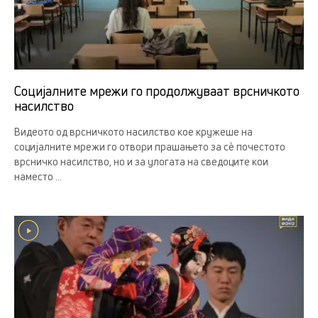
Социјалните мрежи го продолжуваат врсничкото
насилство
Видеото од врсничкото насилство кое кружеше на
социјалните мрежи го отвори прашањето за сè почестото
врсничко насилство, но и за улогата на сведоците кои
наместо ...