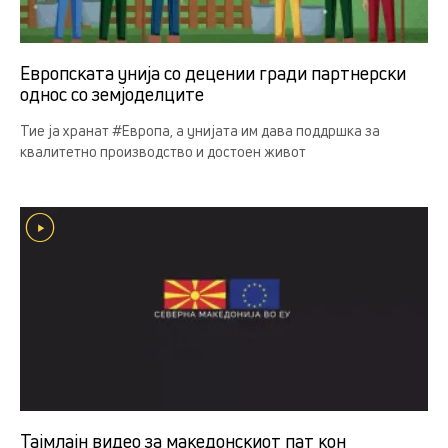
Европската унија со децении гради партнерски
однос со земјоделцитe
Тие ја хранат #Европа, а унијата им дава поддршка за
квалитетно производство и достоен живот
Тајмлајн видео за македонскиот пат кон