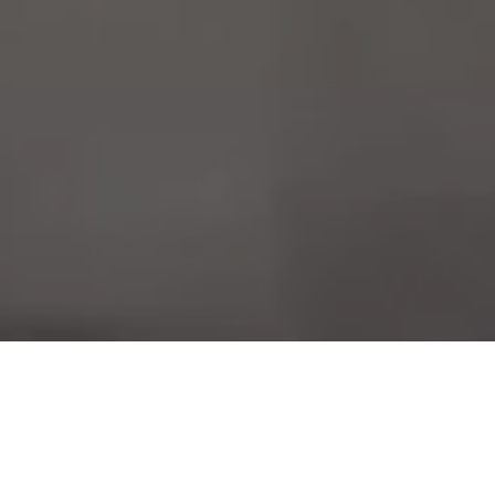
Дали изминатава година сте се соочиле со некој здравствен
проблем, а не станува збор за вирусот ковид-19, а кој
подразбирал обраќање до здравствените институции? Дали
поради рестрикциите кои произлегоа од пандемијата не
можевте да добиете соодветна помош од медицинската
установа? Како институциите одговорија на вашите потреби?