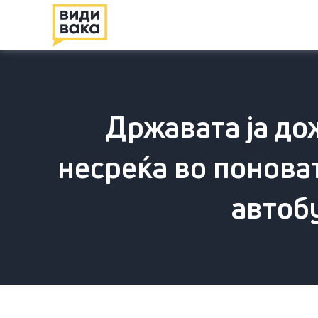
Државата ја до
несреќа во поноват
автобу