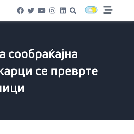
а сообраќајна
скарци се преврте
тници