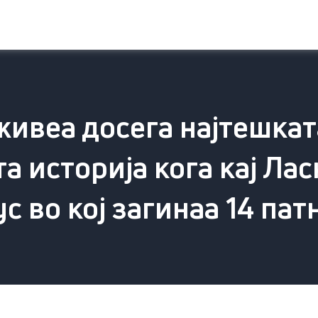
живеа досега најтешкат
а историја кога кај Ла
с во кој загинаа 14 па