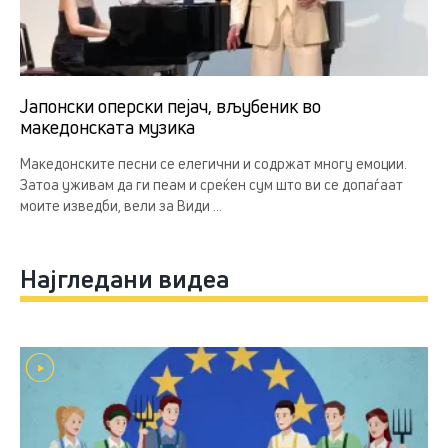
Јапонски оперски пејач, вљубеник во
македонската музика
Македонските песни се елегични и содржат многу емоции.
Затоа уживам да ги пеам и среќен сум што ви се допаѓаат
моите изведби, вели за Види ...
Најгледани видеа