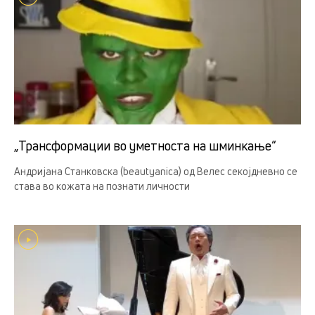
„Трансформации во уметноста на шминкање“
Андријана Станковска (beautyanica) од Велес секојдневно се
става во кожата на познати личности