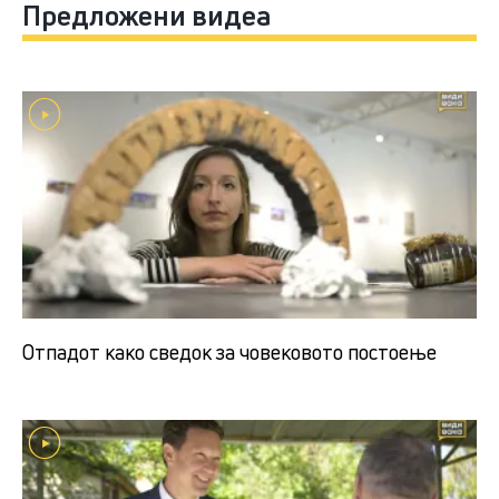
Предложени видеа
Отпадот како сведок за човековото постоење