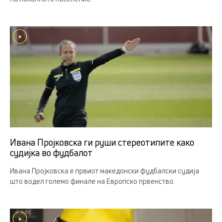
Ивана Пројковска ги руши стереотипите како
судијка во фудбалот
Ивана Пројковска е првиот македонски фудбалски судија
што водел големо финале на Европско првенство.