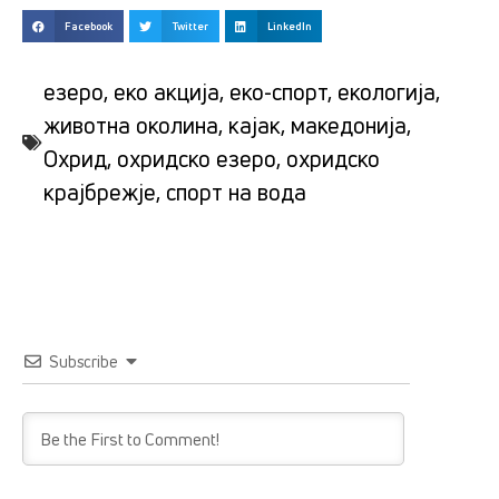
Facebook
Twitter
LinkedIn
езеро
,
еко акција
,
еко-спорт
,
екологија
,
животна околина
,
кајак
,
македонија
,
Охрид
,
охридско езеро
,
охридско
крајбрежје
,
спорт на вода
Subscribe