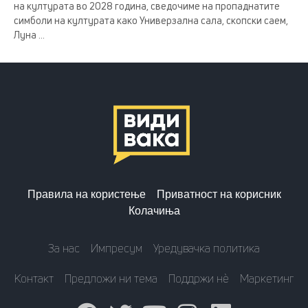
на културата во 2028 година, сведочиме на пропаднатите
симболи на културата како Универзална сала, скопски саем,
Луна ...
Правила на користење
Приватност на корисник
Колачиња
За нас
Импресум
Уредувачка политика
Контакт
Предложи ни тема
Поддржи нè
Маркетинг