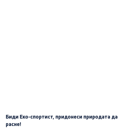
Биди Еко-спортист, придонеси природата да
расне!