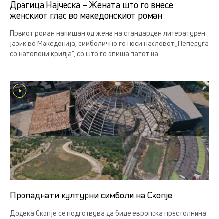
Драгица Најческа – Жената што го внесе
женскиот глас во македонскиот роман
Првиот роман напишан од жена на стандарден литературен
јазик во Македонија, симболично го носи насловот „Пеперуга
со натопени крилја“, со што го опиша патот на ...
Пропаднати културни симболи на Скопје
Додека Скопје се подготвува да биде европска престолнина