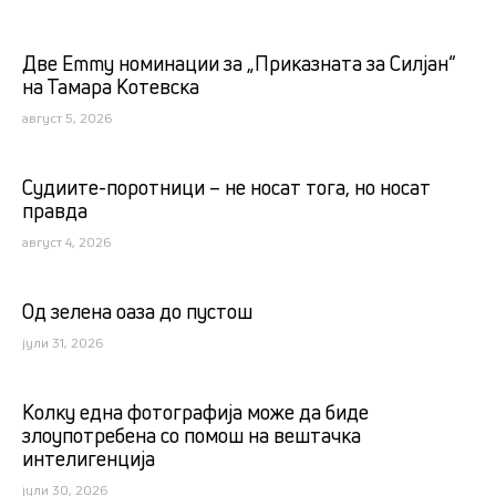
Две Emmy номинации за „Приказната за Силјан“
на Тамара Котевска
август 5, 2026
Судиите-поротници – не носат тога, но носат
правда
август 4, 2026
Од зелена оаза до пустош
јули 31, 2026
Kолку една фотографија може да биде
злоупотребена со помош на вештачка
интелигенција
јули 30, 2026