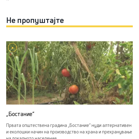
Не пропуштајте
„Бостание“
Првата општествена градина „Бостание“ нуди алтернативен
и еколошки начин на производство на храна и прехранување
на локалното население.