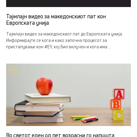
Тајмлајн видео за македонскиот пат кон
Европската унија
Тајмлајн видео за македонскиот пат до Европската унија.
Информирајте се кога и како започна процесот за
пристапување кон #ЕУ, кој бил вклучен и кога има ...
Во светот еден од пет возрасни го напушта