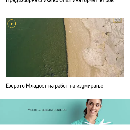
Предизборна слика во Општина Ѓорче Петров
Езерото Младост на работ на изумирање