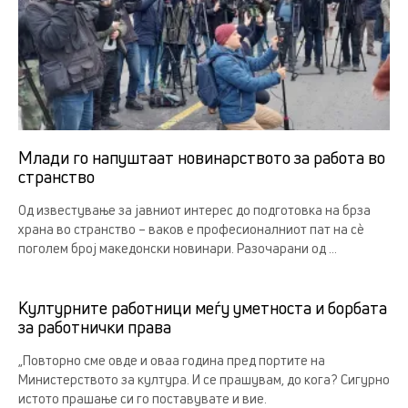
Млади го напуштаат новинарството за работа во
странство
Од известување за јавниот интерес до подготовка на брза
храна во странство – ваков е професионалниот пат на сè
поголем број македонски новинари. Разочарани од ...
Културните работници меѓу уметноста и борбата
за работнички права
„Повторно сме овде и оваа година пред портите на
Министерството за култура. И се прашувам, до кога? Сигурно
истото прашање си го поставувате и вие.