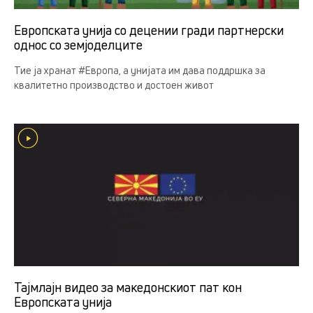
Европската унија со децении гради партнерски
однос со земјоделцитe
Тие ја хранат #Европа, а унијата им дава поддршка за
квалитетно производство и достоен живот
Тајмлајн видео за македонскиот пат кон
Европската унија