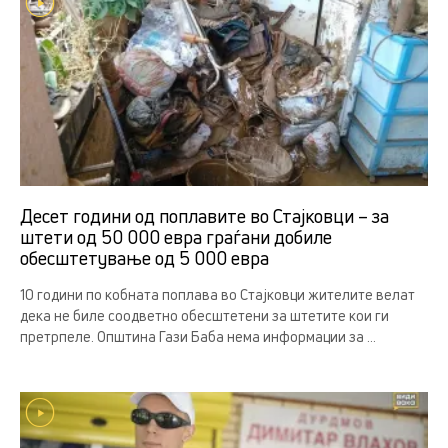
Десет години од поплавите во Стајковци – за
штети од 50 000 евра граѓани добиле
обесштетување од 5 000 евра
10 години по кобната поплава во Стајковци жителите велат
дека не биле соодветно обесштетени за штетите кои ги
претрпеле. Општина Гази Баба нема информации за ...