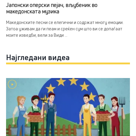
Јапонски оперски пејач, вљубеник во
македонската музика
Македонските песни се елегични и содржат многу емоции.
Затоа уживам да ги пеам и среќен сум што ви се допаѓаат
моите изведби, вели за Види ...
Најгледани видеа