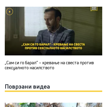
„Сам си го барал“ – кревање на свеста против
сексуалното насилството
Поврзани видеа