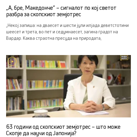
„А, бре, Македонче“ – сигналот по кој светот
разбра за скопскиот земјотрес
„Некој запиша: на дваесет и шести јули илјада деветстотини
шеесет и трета, во пет и седумнаесет, загина градот на
Вардар. Каква страотна пресуда на природата,
63 години од скопскиот земјотрес – што може
Скопје да научи од Јапонија?