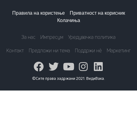
Правила на користење
Приватност на корисник
Колачиња
За нас
Импресум
Уредувачка политика
Контакт
Предложи ни тема
Поддржи нè
Маркетинг
©Сите права задржани 2021. ВидиВака.